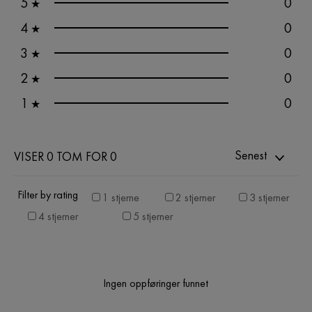
5
0
★
4
0
★
3
0
★
2
0
★
1
0
★
Senest
VISER 0 TOM FOR 0
Filter by rating
1 stjerne
2 stjerner
3 stjerner
4 stjerner
5 stjerner
Ingen oppføringer funnet