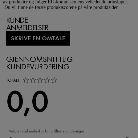
av produkter og følger EU-kommisjonens veiledende prinsipper.
Du vil finne de første produktscorene på våre produktsider.
KUNDE
ANMELDELSER
SKRIVE EN OMTALE
GJENNOMSNITTLIG
KUNDEVURDERING
0,0 out of 5 stars
TOTALT
0,0
Velg en rad nedenfor for å filtrere vurderinger