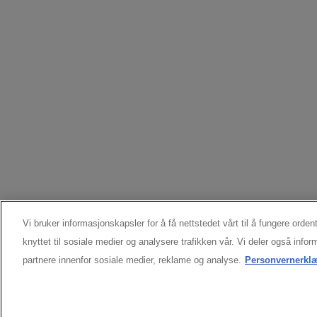
Vi bruker informasjonskapsler for å få nettstedet vårt til å fungere ordent
knyttet til sosiale medier og analysere trafikken vår. Vi deler også inf
partnere innenfor sosiale medier, reklame og analyse.
Personvernerkl