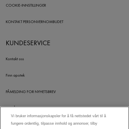
COOKIE-INNSTILLINGER
KONTAKT PERSONVERNOMBUDET
KUNDESERVICE
Kontakt oss
Finn apotek
PÅMELDING FOR NYHETSBREV
UTGÅTTE PRODUKTER
Vi bruker informasjonskapsler for å få nettstedet vårt til å
fungere ordentlig, tilpasse innhold og annonser, tilby