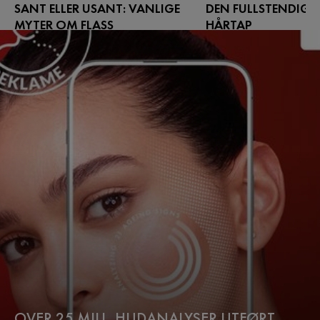
SANT ELLER USANT: VANLIGE
DEN FULLSTENDIGE 
MYTER OM FLASS
HÅRTAP
Er kvinner mer utsatt for flass enn
Lær mer om hvordan biol
menn? Spiller alder, miljø eller til og
påvirker periodisk hårt
med livsstil en rolle for forekomsten
vitenskapelige gjennom
av flass? Vi skiller fakta fra fiksjon.
periodisk hårtap.
OVER 25 MILL. HUDANALYSER UTFØRT