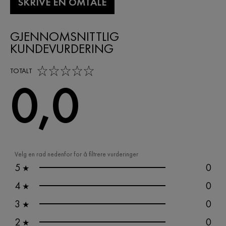
SKRIVE EN OMTALE
GJENNOMSNITTLIG
KUNDEVURDERING
0,0 out of 5 stars
TOTALT
0,0
Velg en rad nedenfor for å filtrere vurderinger
5
0
★
4
0
★
3
0
★
2
0
★