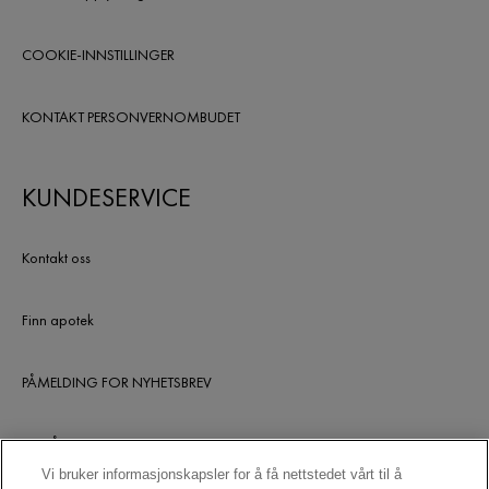
COOKIE-INNSTILLINGER
KONTAKT PERSONVERNOMBUDET
KUNDESERVICE
Kontakt oss
Finn apotek
PÅMELDING FOR NYHETSBREV
UTGÅTTE PRODUKTER
Vi bruker informasjonskapsler for å få nettstedet vårt til å