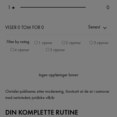
1
0
★
Senest
VISER 0 TOM FOR 0
Filter by rating
1 stjerne
2 stjerner
3 stjerner
4 stjerner
5 stjerner
Ingen oppføringer funnet
Omtaler publiseres etter moderering, forutsatt at de er i samsvar
med nettstedets juridiske vilkår.
DIN KOMPLETTE RUTINE