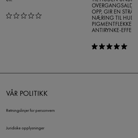
OVERGANGSALDER
OPP, GIR EN STRÅ
NÆRING TIL HUDE
rating: 0 out of 5
PIGMENTFLEKKER 
ANTIRYNKE-EFFEKT.
rating: 5 out of 5
VÅR POLITIKK
Retningslinjer for personvern
Juridiske opplysninger