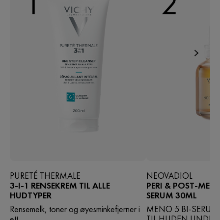
1
2
PURETÉ THERMALE
NEOVADIOL
3-I-1 RENSEKREM TIL ALLE
PERI & POST-MENO
HUDTYPER
SERUM 30ML
Rensemelk, toner og øyesminkefjerner i
MENO 5 BI-SERUM 
ett.
TIL HUDEN UNDER