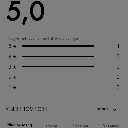
5,0
Velg en rad nedenfor for å filtrere vurderinger
5
1
★
4
0
★
3
0
★
2
0
★
1
0
★
Senest
VISER 1 TOM FOR 1
Filter by rating
1 stjerne
2 stjerner
3 stjerner