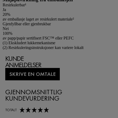
Resirkulerbar¹
Ja
20%
av emballasje laget av resirkulert materiale²
Gjenfyllbar eller gjenbrukbar
Nei
100%
av papp/papir sertifisert FSC™ eller PEFC
Footnotes
(1) Ekskludert lukkemekanisme
(2) Resirkuleringsinstruksjoner kan variere lokalt
KUNDE
ANMELDELSER
SKRIVE EN OMTALE
GJENNOMSNITTLIG
KUNDEVURDERING
5,0 out of 5 stars
TOTALT