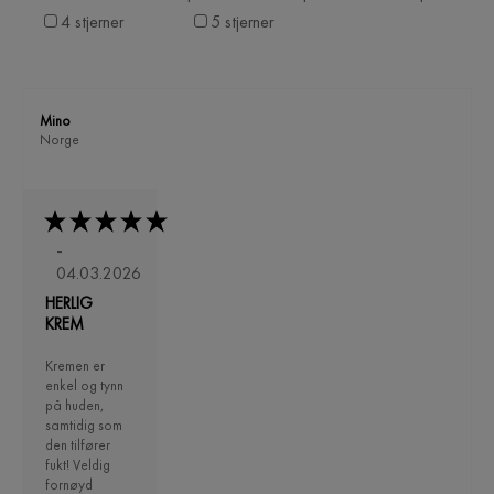
4 stjerner
5 stjerner
Mino
Norge
-
04.03.2026
HERLIG
KREM
Kremen er
enkel og tynn
på huden,
samtidig som
den tilfører
fukt! Veldig
fornøyd