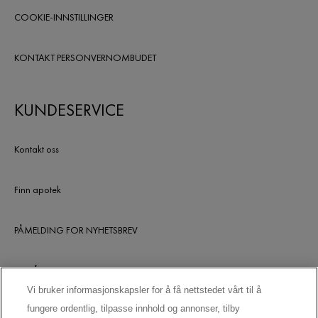
COOKIE-INNSTILLINGER
KONTAKT PERSONVERNOMBUDET
KUNDESERVICE
Kontakt oss
Finn apotek
PÅMELDING FOR NYHETSBREV
UTGÅTTE PRODUKTER
Vi bruker informasjonskapsler for å få nettstedet vårt til å
fungere ordentlig, tilpasse innhold og annonser, tilby