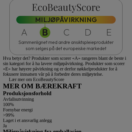
MILJØPÅVIRKNING
Sammenlignet med andre ansiktspleieprodukter
som selges på det europeiske markedet
Hva betyr det?
Produkter som scorer «A» rangeres blant de beste i
sin kategori for å ha lavere miljøpåvirkning. Produkter som scorer
«E» har høyere påvirkning og er derfor nøkkelprodukter for å
fokusere innsatsen vår på å forbedre deres miljøytelse.
Lær mer om EcoBeautyScore
MER OM BÆREKRAFT
Produksjonsforhold
Avfallsutvinning
100%
Fornybar energi
>99%
Laget i et ansvarlig anlegg
Ja
Miljøpåvirkning fra emballasjen