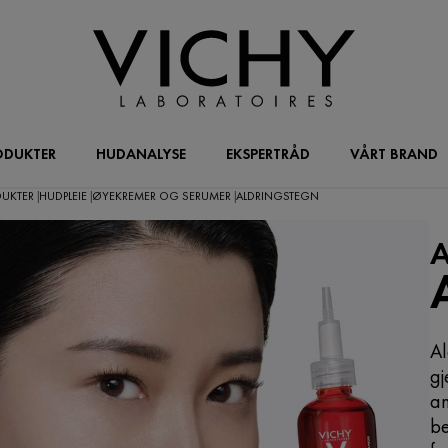
ODUKTER
HUDANALYSE
EKSPERTRÅD
VÅRT BRAND
DUKTER
HUDPLEIE
ØYEKREMER OG SERUMER
ALDRINGSTEGN
|
|
|
Al
gj
an
be