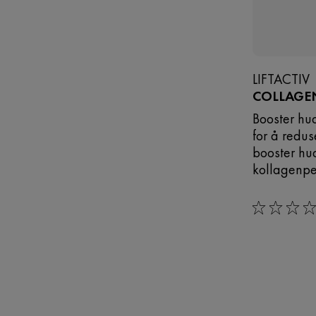
LIFTACTIV
COLLAGEN
Booster hu
for å redu
booster hu
kollagenpe
0/5