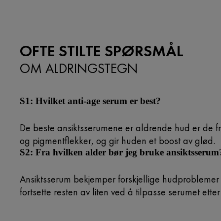
OFTE STILTE SPØRSMÅL
OM ALDRINGSTEGN
S1: Hvilket anti-age serum er best?
De beste ansiktsserumene er aldrende hud er de fra L
og pigmentflekker, og gir huden et boost av glød.
S2: Fra hvilken alder bør jeg bruke ansiktsserum
Ansiktsserum bekjemper forskjellige hudproblemer s
fortsette resten av liten ved å tilpasse serumet ette