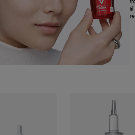
fr
ti
re