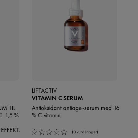
LIFTACTIV
VITAMIN C SERUM
UM TIL
Antioksidant antiage-serum med 16
 1,5 %
% C-vitamin.
EFFEKT.
(0 vurderinger)
0/5