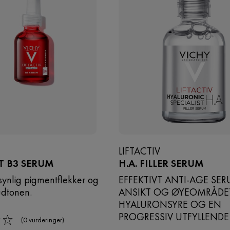
LIFTACTIV
ST B3 SERUM
H.A. FILLER SERUM
synlig pigmentflekker og
EFFEKTIVT ANTI-AGE SER
udtonen.
ANSIKT OG ØYEOMRÅDET.
HYALURONSYRE OG EN
PROGRESSIV UTFYLLENDE 
(0 vurderinger)