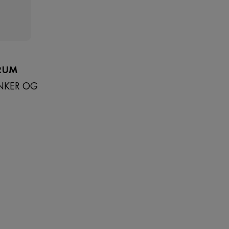
ERUM
YNKER OG