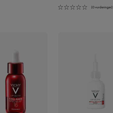
(0 vurderinger)
0/5