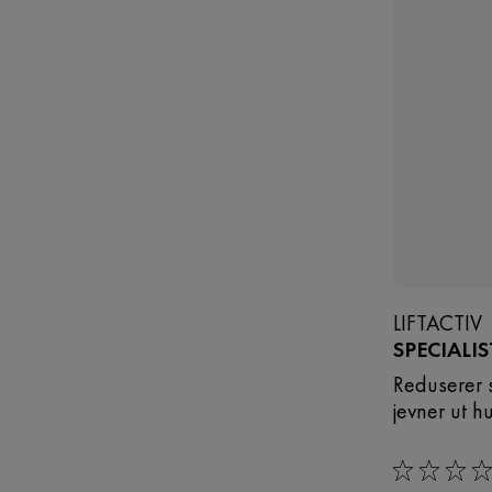
LIFTACTIV
SPECIALI
Reduserer 
jevner ut h
0/5