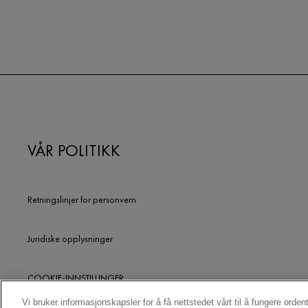
VÅR POLITIKK
Retningslinjer for personvern
Juridiske opplysninger
COOKIE-INNSTILLINGER
Vi bruker informasjonskapsler for å få nettstedet vårt til å fungere ordent