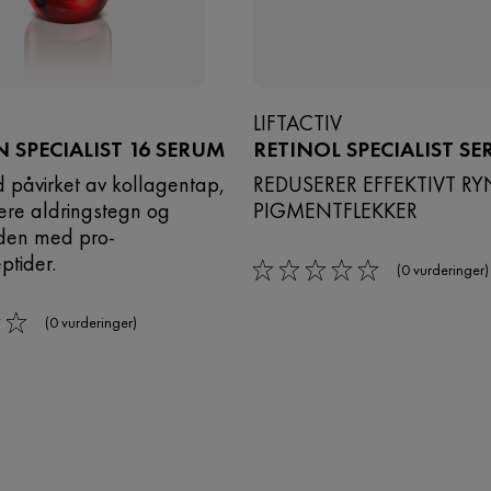
LIFTACTIV
 SPECIALIST 16 SERUM
RETINOL SPECIALIST S
d påvirket av kollagentap,
REDUSERER EFFEKTIVT R
sere aldringstegn og
PIGMENTFLEKKER
den med pro-
ptider.
(0 vurderinger)
0/5
(0 vurderinger)