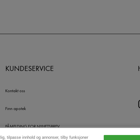
KUNDESERVICE
Kontakt oss
Finn apotek
PÅMELDING FOR NYHETSBREV
lig, tilpasse innhold og annonser, tilby funksjoner