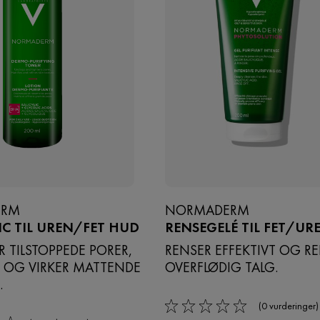
ERM
NORMADERM
C TIL UREN/FET HUD
RENSEGELÉ TIL FET/UR
 TILSTOPPEDE PORER,
RENSER EFFEKTIVT OG R
T OG VIRKER MATTENDE
OVERFLØDIG TALG.
.
(0 vurderinger)
0/5